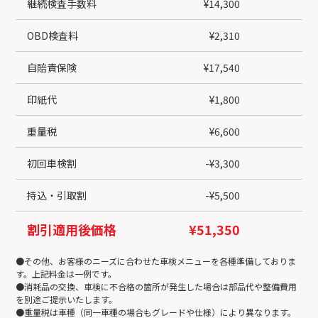
継続検査手数料
¥14,300
OBD検査料
¥2,310
自賠責保険
¥17,540
印紙代
¥1,800
重量税
¥6,600
初回車検割
-¥3,300
持込・引取割
-¥5,500
割引適用後価格
¥51,350
¥
●その他、お客様のニーズに合わせた車検メニューを各種準備しておりま
す。上記料金は一例です。
●消耗品の交換、車検に不合格の箇所が発生した場合は部品代や整備費用
を別途ご提示いたします。
●重量税は車種（同一車種の場合もグレードや仕様）により異なります。