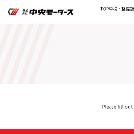
TOP
車検・整備
鈑
Please fill ou