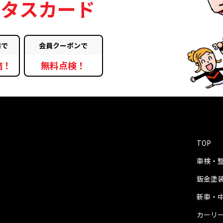
ータスカード
用で
会員クーポンで
倍！
無料点検！
TOP
車検・
鈑金塗
新車・
カーリ